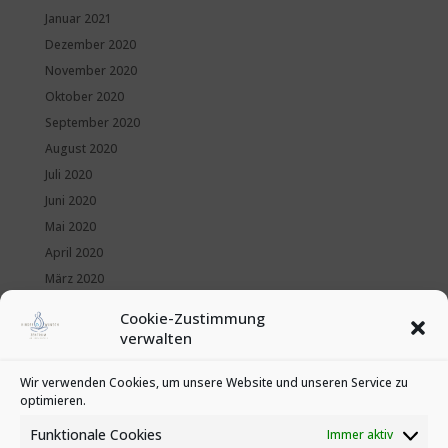
Januar 2021
Dezember 2020
November 2020
Oktober 2020
September 2020
August 2020
Juli 2020
Juni 2020
Mai 2020
April 2020
März 2020
Februar 2020
Cookie-Zustimmung
Januar 2020
verwalten
Kategorien
Wir verwenden Cookies, um unsere Website und unseren Service zu
optimieren.
News
Veranstaltungen
Funktionale Cookies
Immer aktiv