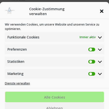
Februar 2020
Cookie-Zustimmung
Januar 2020
verwalten
Kategorien
Wir verwenden Cookies, um unsere Website und unseren Service zu
optimieren.
News
Veranstaltungen
Funktionale Cookies
Immer aktiv
Preferenzen
Preferen
Statistiken
Statistike
Marketing
Marketin
Dienste verwalten
Impressum
Datenschutzbestimmungen
Cookie-Richtlinie (EU)
Alle Cookies
MVZ KINDERWUNSCH- UND ENDOMETRIOSE ZENTRUM AM
Ablehnen