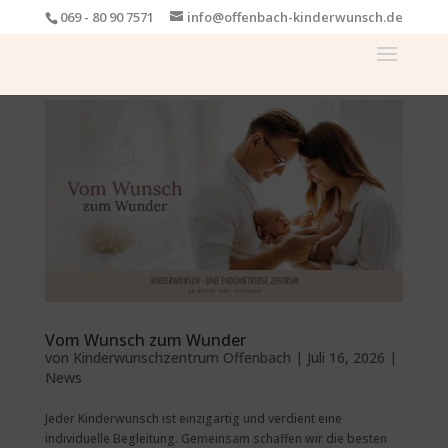
069 - 80 90 7571
info@offenbach-kinderwunsch.de
Vom Wunsch zum Wunder
von
Kinderwunschzentrum Offenbach
|
Juli 16, 2026
|
News
Jeder Kinderwunsch ist einzigartig und verdient eine
individuelle Begleitung. Gemeinsam schaffen wir die besten