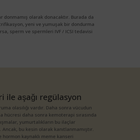
talar donmamış olarak donacaktır. Burada da
itrifikasyon, yeni ve yumuşak bir dondurma
sa, sperm ve spermleri IVF / ICSI tedavisi
 ile aşağı regülasyon​
ruma olasılığı vardır. Daha sonra vücudun
ta hücresi daha sonra kemoterapi sırasında
şmalar, yumurtalıkların bu ilaçlar
 Ancak, bu kesin olarak kanıtlanmamıştır.
ece hormon kaynaklı meme kanseri