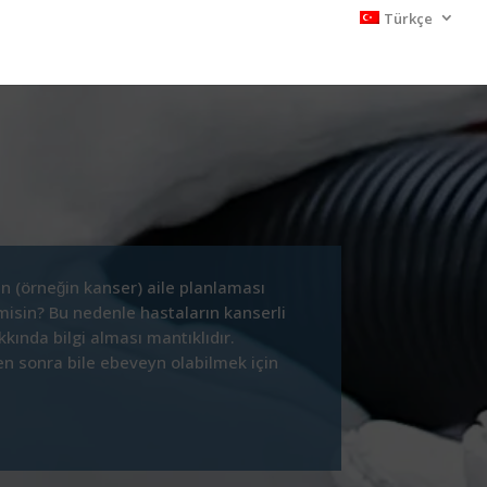
Türkçe
in (örneğin kanser) aile planlaması
misin? Bu nedenle hastaların kanserli
ında bilgi alması mantıklıdır.
en sonra bile ebeveyn olabilmek için