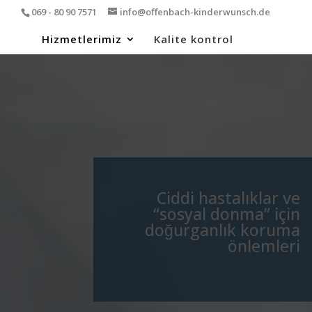
069 - 80 90 7571
info@offenbach-kinderwunsch.de
Hizmetlerimiz
Kalite kontrol
Ciddi hastalıklar ve
“sosyal donma” için
doğurganlık koruma
önlemleri