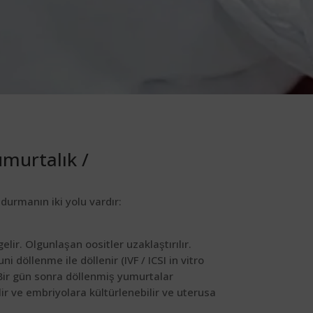
murtalık /
urmanın iki yolu vardır:
ir. Olgunlaşan oositler uzaklaştırılır.
i döllenme ile döllenir (IVF / ICSI in vitro
 Bir gün sonra döllenmiş yumurtalar
r ve embriyolara kültürlenebilir ve uterusa