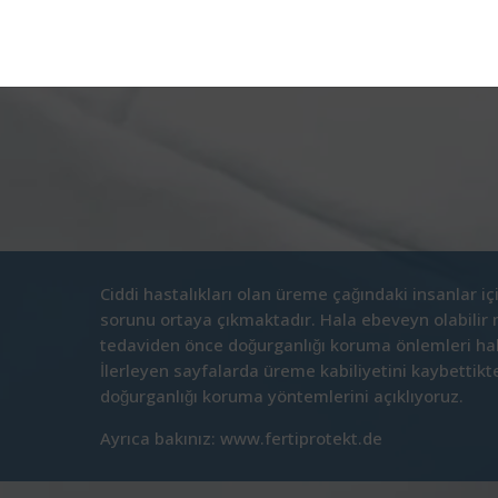
Ciddi hastalıkları olan üreme çağındaki insanlar iç
sorunu ortaya çıkmaktadır. Hala ebeveyn olabilir 
tedaviden önce doğurganlığı koruma önlemleri hakk
İlerleyen sayfalarda üreme kabiliyetini kaybettikt
doğurganlığı koruma yöntemlerini açıklıyoruz.
Ayrıca bakınız: www.fertiprotekt.de