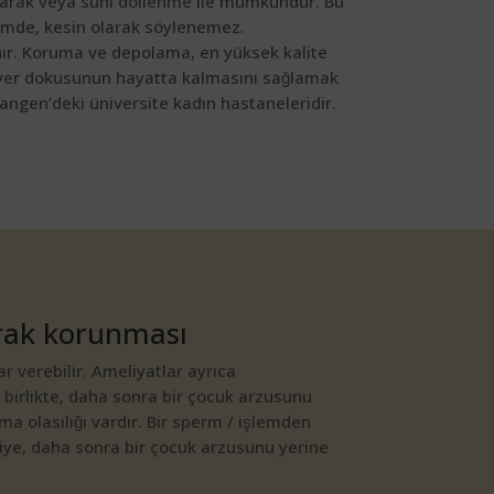
 olarak veya suni döllenme ile mümkündür. Bu
içimde, kesin olarak söylenemez.
nır. Koruma ve depolama, en yüksek kalite
over dokusunun hayatta kalmasını sağlamak
rlangen’deki üniversite kadın hastaneleridir.
ak korunması​
 verebilir. Ameliyatlar ayrıca
 birlikte, daha sonra bir çocuk arzusunu
a olasılığı vardır. Bir sperm / işlemden
ye, daha sonra bir çocuk arzusunu yerine