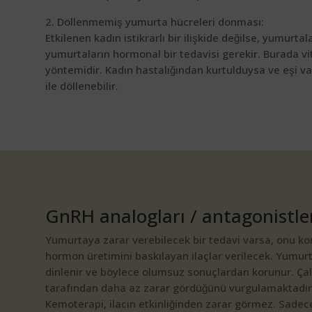
2. Döllenmemiş yumurta hücreleri donması:
Etkilenen kadın istikrarlı bir ilişkide değilse, yumur
yumurtaların hormonal bir tedavisi gerekir. Burada v
yöntemidir. Kadın hastalığından kurtulduysa ve eşi var
ile döllenebilir.
GnRH analogları / antagonistleri
Yumurtaya zarar verebilecek bir tedavi varsa, onu ko
hormon üretimini baskılayan ilaçlar verilecek. Yumur
dinlenir ve böylece olumsuz sonuçlardan korunur. Çalı
tarafından daha az zarar gördüğünü vurgulamaktadır.
Kemoterapi, ilacın etkinliğinden zarar görmez. Sad