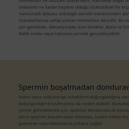
hormonları ve oositleri üretecektir. Hamilelik doğal
tedavinin ne kadar başarılı olduğu istatistiksel bir b
Yumurtalık dokusu onkolojik cerrahi merkezinden alı
standartlarına sahip uzman merkezleri devralır. Bu 
için gereklidir. Almanya’daki özel klinikler, Bonn ve E
Nakli orada veya toplama yerinde gerçekleşebilir.
Spermin boşalmadan dondurar
Kemo veya radyoterapi erkeklerin doğurganlığına zarar
doğurganlığın bozulmasına da neden olabilir. Bununla
yerine getirebilmek için, spermin dondurularak korunm
önce spermin boşalmadan donması, tedavi edilen kişi
getirerek suni tohumlama yoluyla sağlar.