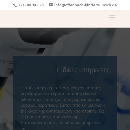
069 - 80 90 7571
info@offenbach-kinderwunsch.de
Ειδικές υπηρεσίες​
Η απόφαση για μια θεραπεία γονιμότητας
περιλαμβάνει το ερώτημα ποιες είναι οι
πιθανότητες επιτυχίας των μεμονωμένων
μορφών θεραπείας. Εκτός από τις μεθόδους
της κλασικής αναπαραγωγικής ιατρικής, θα
θέλαμε να σας παρουσιάσουμε
λεπτομερέστερα τις περαιτέρω υπηρεσίες
μας.​