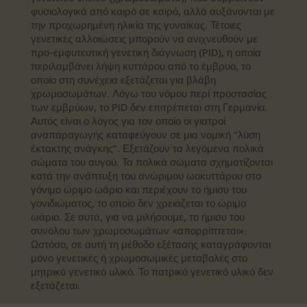
φυσιολογικά από καιρό σε καιρό, αλλά αυξάνονται με
την προχωρημένη ηλικία της γυναίκας. Τέτοιες
γενετικές αλλοιώσεις μπορούν να ανιχνευθούν με
προ-εμφυτευτική γενετική διάγνωση (PID), η οποία
περιλαμβάνει λήψη κυττάρου από το έμβρυο, το
οποίο στη συνέχεια εξετάζεται για βλάβη
χρωμοσωμάτων. Λόγω του νόμου περί προστασίας
των εμβρύων, το PID δεν επιτρέπεται στη Γερμανία.
Αυτός είναι ο λόγος για τον οποίο οι γιατροί
αναπαραγωγής καταφεύγουν σε μια νομική “λύση
έκτακτης ανάγκης”. Εξετάζουν τα λεγόμενα πολικά
σώματα του αυγού. Τα πολικά σώματα σχηματίζονται
κατά την ανάπτυξη του ανώριμου ωοκυττάρου στο
γόνιμο ώριμο ωάριο και περιέχουν το ήμισυ του
γονιδιώματος, το οποίο δεν χρειάζεται το ώριμο
ωάριο. Σε αυτά, για να μιλήσουμε, το ήμισυ του
συνόλου των χρωμοσωμάτων «απορρίπτεται».
Ωστόσο, σε αυτή τη μέθοδο εξέτασης καταγράφονται
μόνο γενετικές ή χρωμοσωμικές μεταβολές στο
μητρικό γενετικό υλικό. Το πατρικό γενετικό υλικό δεν
εξετάζεται.