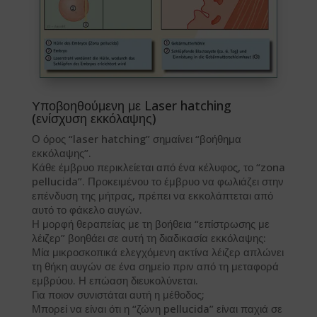
Υποβοηθούμενη με Laser hatching
(ενίσχυση εκκόλαψης)
Ο όρος “laser hatching” σημαίνει “βοήθημα
εκκόλαψης”.
Κάθε έμβρυο περικλείεται από ένα κέλυφος, το “zona
pellucida”. Προκειμένου το έμβρυο να φωλιάζει στην
επένδυση της μήτρας, πρέπει να εκκολάπτεται από
αυτό το φάκελο αυγών.
Η μορφή θεραπείας με τη βοήθεια “επίστρωσης με
λέιζερ” βοηθάει σε αυτή τη διαδικασία εκκόλαψης:
Μία μικροσκοπικά ελεγχόμενη ακτίνα λέιζερ απλώνει
τη θήκη αυγών σε ένα σημείο πριν από τη μεταφορά
εμβρύου. Η επώαση διευκολύνεται.
Για ποιον συνιστάται αυτή η μέθοδος;
Μπορεί να είναι ότι η “ζώνη pellucida” είναι παχιά σε