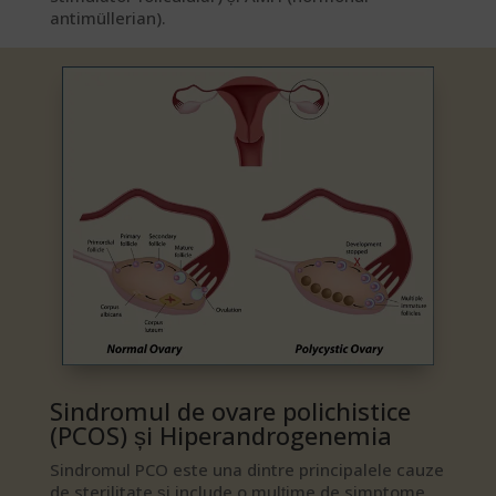
antimüllerian).
Sindromul de ovare polichistice
(PCOS) și Hiperandrogenemia​
Sindromul PCO este una dintre principalele cauze
de sterilitate și include o mulțime de simptome