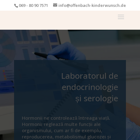
069 - 80 90 7571
info@offenbach-kinderwunsch.de
Laboratorul de
endocrinologie
și serologie
Hormonii ne controlează întreaga viață.
Hormonii reglează multe funcții ale
organismului, cum ar fi de exemplu,
reproducerea, metabolismul glucozei și