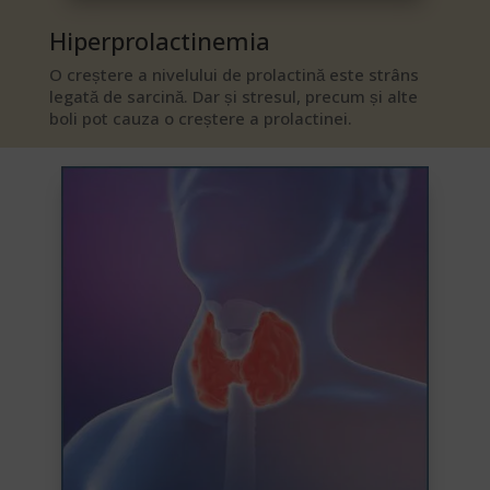
Hiperprolactinemia​
O creștere a nivelului de prolactină este strâns
legată de sarcină. Dar și stresul, precum și alte
boli pot cauza o creștere a prolactinei.