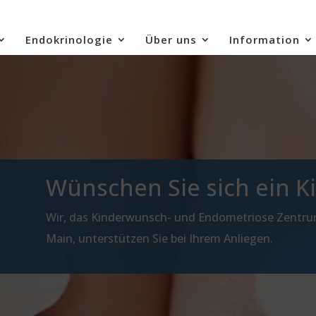
Endokrinologie
Über uns
Information
Wünschen Sie sich ein K
Wir, das Kinderwunsch- und Endometriose Zentru
Main, unterstützen Sie bei Ihrem Anliegen.