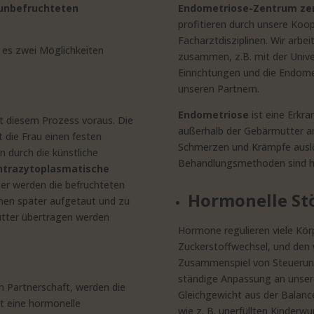
 unbefruchteten
Endometriose-Zentrum zert
profitieren durch unsere Koo
Facharztdisziplinen. Wir arbe
 es zwei Möglichkeiten
zusammen, z.B. mit der Univer
Einrichtungen und die Endomet
unseren Partnern.
Endometriose
ist eine Erkra
t diesem Prozess voraus. Die
außerhalb der Gebärmutter a
 die Frau einen festen
Schmerzen und Krämpfe auslös
n durch die künstliche
Behandlungsmethoden sind ho
n/Intrazytoplasmatische
ter werden die befruchteten
Hormonelle St
nnen später aufgetaut und zu
utter übertragen werden
Hormone regulieren viele Kör
Zuckerstoffwechsel, und den 
.
Zusammenspiel von Steuerun
ständige Anpassung an unser
en Partnerschaft, werden die
Gleichgewicht aus der Balance
ht eine hormonelle
wie z. B. unerfüllten Kinderw