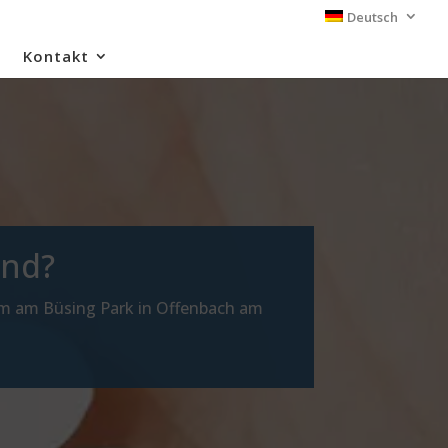
Deutsch
Kontakt
ind?
m am Büsing Park in Offenbach am