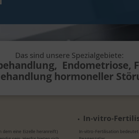
Das sind unsere Spezialgebiete:
behandlung,
Endometriose, Fe
ehandlung hormoneller Stö
In-vitro-Fertili
n dem eine Eizelle heranreift)
In-vitro-Fertilisation bedeute
dig sein. Hierfür bieten sich
Reagenzglas.