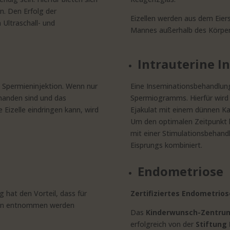
n. Den Erfolg der
Eizellen werden aus dem Ei
Ultraschall- und
Mannes außerhalb des Körpers (
Intrauterine I
e Spermieninjektion. Wenn nur
Eine Inseminationsbehandlung 
handen sind und das
Spermiogramms. Hierfür wird 
e Eizelle eindringen kann, wird
Ejakulat mit einem dünnen Kat
Um den optimalen Zeitpunkt hi
mit einer Stimulationsbehan
Eisprungs kombiniert.
Endometriose
 hat den Vorteil, dass für
Zertifiziertes Endometrio
len entnommen werden
Das
Kinderwunsch-Zentrum
erfolgreich von der
Stiftung