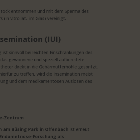
erstock entnommen und mit dem Sperma des
in vitro:lat. im Glas) vereinigt.
nsemination (IUI)
ist sinnvoll bei leichten Einschränkungen des
das gewonnene und speziell aufbereitete
heter direkt in die Gebärmutterhöhle gespritzt.
erfür zu treffen, wird die Insemination meist
dlung und dem medikamentösen Auslösen des
se-Zentrum
 am Büsing Park in Offenbach
ist erneut
 Endometriose-Forschung als