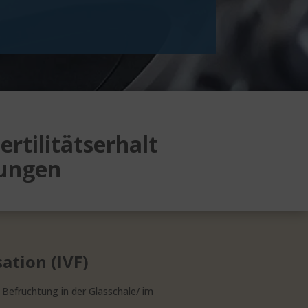
rtilitätserhalt
rungen
sation (IVF)
t Befruchtung in der Glasschale/ im