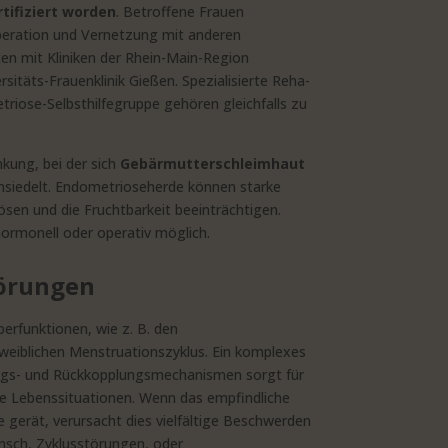
ifiziert worden
. Betroffene Frauen
peration und Vernetzung mit anderen
iten mit Kliniken der Rhein-Main-Region
sitäts-Frauenklinik Gießen. Spezialisierte Reha-
riose-Selbsthilfegruppe gehören gleichfalls zu
nkung, bei der sich
Gebärmutterschleimhaut
nsiedelt. Endometrioseherde können starke
en und die Fruchtbarkeit beeinträchtigen.
rmonell oder operativ möglich.
örungen
perfunktionen, wie z. B. den
weiblichen Menstruationszyklus. Ein komplexes
gs- und Rückkopplungsmechanismen sorgt für
e Lebenssituationen. Wenn das empfindliche
 gerät, verursacht dies vielfältige Beschwerden
unsch, Zyklusstörungen, oder