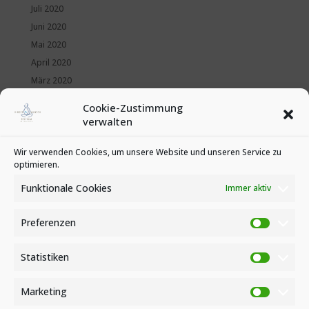
Juli 2020
Juni 2020
Mai 2020
April 2020
März 2020
Februar 2020
Cookie-Zustimmung
Januar 2020
verwalten
Kategorien
Wir verwenden Cookies, um unsere Website und unseren Service zu
optimieren.
News
Veranstaltungen
Funktionale Cookies
Immer aktiv
Preferenzen
Preferen
Statistiken
Statistike
Marketing
Marketin