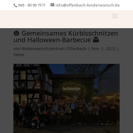
069 - 80 90 7571
info@offenbach-kinderwunsch.de
🎃 Gemeinsames Kürbisschnitzen
und Halloween-Barbecue 👻
von
Kinderwunschzentrum Offenbach
|
Nov. 1, 2022
|
News