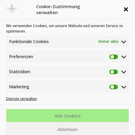
Februar 2020
Cookie-Zustimmung
Januar 2020
verwalten
Kategorien
Wir verwenden Cookies, um unsere Website und unseren Service zu
optimieren.
News
Veranstaltungen
Funktionale Cookies
Immer aktiv
Preferenzen
Preferen
Statistiken
Statistike
Marketing
Marketin
Dienste verwalten
Impressum
Datenschutzbestimmungen
Cookie-Richtlinie (EU)
Alle Cookies
MVZ KINDERWUNSCH- UND ENDOMETRIOSE ZENTRUM AM
Ablehnen
BÜSING PARK - OFFENBACH