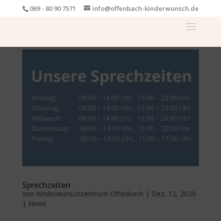
069 - 80 90 7571
info@offenbach-kinderwunsch.de
Sprechzeiten
von
Kinderwunschzentrum Offenbach
|
Dez. 12, 2020
|
News