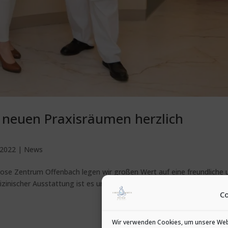
n neuen Praxisräumen herzlich
 2022
|
News
se Zentrum Offenbach legen wir großen Wert auf eine freundliche 
scher Ausstattung ist es uns besonders wichtig, dass Sie sich bei
C
Wir verwenden Cookies, um unsere Webs