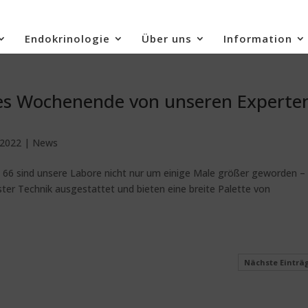
Endokrinologie
Über uns
Information
es Wochenende von unseren Experte
!
 2022
|
News
e 66 sind unsere Labore nicht nur um einige Male größer geworden – 
ster Technik ausgestattet und bieten eine breite Palette von
Nächste Einträ