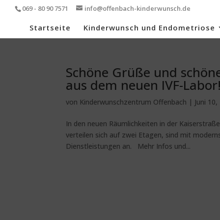
069 - 80 90 7571
info@offenbach-kinderwunsch.de
Startseite
Kinderwunsch und Endometriose
Schöne Grüße und schön
aus dem neuen IVF-Labor
von
Kinderwunschzentrum Offenbach
|
Juni 10,
In den neuen Räumlichkeiten in der Kaiserstraß
verteilen sich auf zwei Etagen, sind mit modern
Dienstleistungen an. Mehr Infos und...