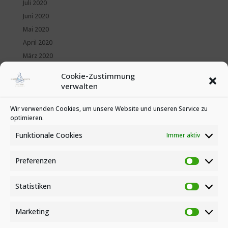
Juli 2020
Juni 2020
Mai 2020
April 2020
März 2020
Februar 2020
Cookie-Zustimmung
Januar 2020
verwalten
Kategorien
Wir verwenden Cookies, um unsere Website und unseren Service zu
optimieren.
News
Veranstaltungen
Funktionale Cookies
Immer aktiv
Preferenzen
Preferen
Statistiken
Statistike
Marketing
Marketin