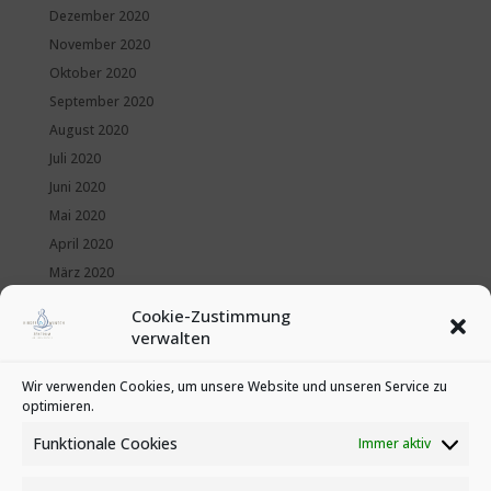
Dezember 2020
November 2020
Oktober 2020
September 2020
August 2020
Juli 2020
Juni 2020
Mai 2020
April 2020
März 2020
Februar 2020
Cookie-Zustimmung
Januar 2020
verwalten
Kategorien
Wir verwenden Cookies, um unsere Website und unseren Service zu
optimieren.
News
Veranstaltungen
Funktionale Cookies
Immer aktiv