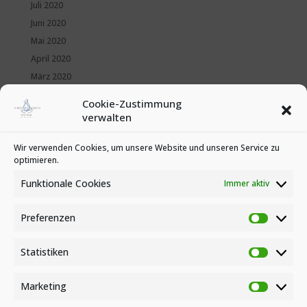
Juli 2020
Juni 2020
Mai 2020
April 2020
März 2020
Februar 2020
Cookie-Zustimmung
Januar 2020
verwalten
Kategorien
Wir verwenden Cookies, um unsere Website und unseren Service zu
optimieren.
News
Veranstaltungen
Funktionale Cookies
Immer aktiv
Preferenzen
Preferen
Statistiken
Statistike
Marketing
Marketin