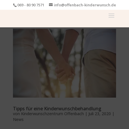
069 - 80 90 7571
info@offenbach-kinderwunsch.de
Tipps für eine Kinderwunschbehandlung
von
Kinderwunschzentrum Offenbach
|
Juli 23, 2020
|
News