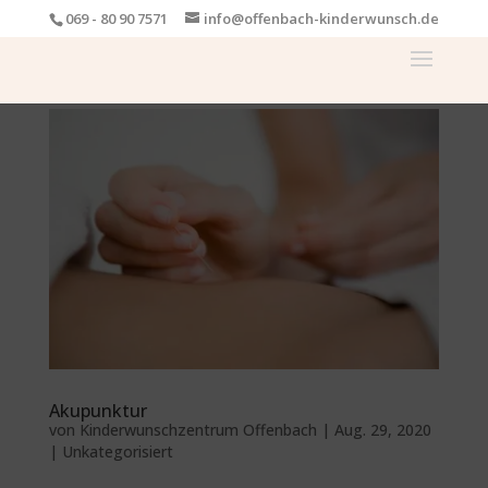
069 - 80 90 7571
info@offenbach-kinderwunsch.de
Akupunktur
von
Kinderwunschzentrum Offenbach
|
Aug. 29, 2020
|
Unkategorisiert