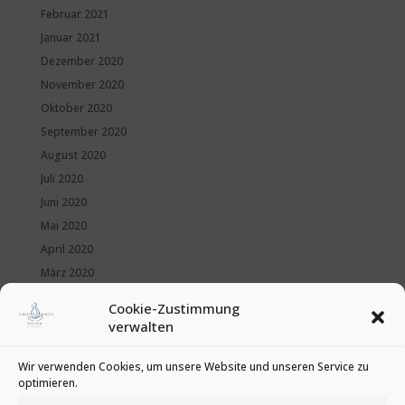
Februar 2021
Januar 2021
Dezember 2020
November 2020
Oktober 2020
September 2020
August 2020
Juli 2020
Juni 2020
Mai 2020
April 2020
März 2020
Februar 2020
Cookie-Zustimmung
Januar 2020
verwalten
Kategorien
Wir verwenden Cookies, um unsere Website und unseren Service zu
optimieren.
News