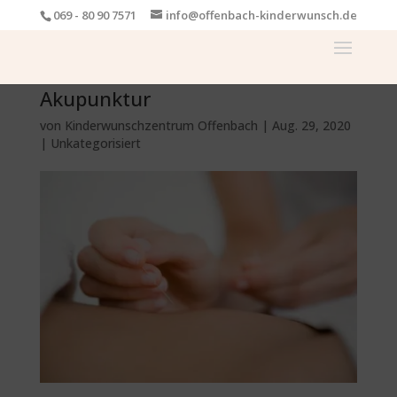
069 - 80 90 7571
info@offenbach-kinderwunsch.de
Akupunktur
von
Kinderwunschzentrum Offenbach
|
Aug. 29, 2020
|
Unkategorisiert