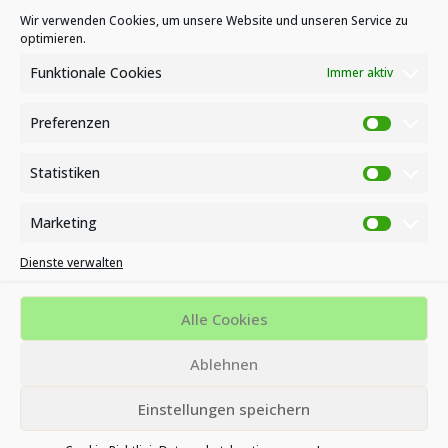
Kategorien
Wir verwenden Cookies, um unsere Website und unseren Service zu
optimieren.
News
Veranstaltungen
Funktionale Cookies
Immer aktiv
Preferenzen
Preferen
Statistiken
Statistike
Marketing
Marketin
Dienste verwalten
Impressum
Datenschutzbestimmungen
Cookie-Richtlinie (EU)
Alle Cookies
MVZ KINDERWUNSCH- UND ENDOMETRIOSE ZENTRUM AM
Ablehnen
BÜSING PARK - OFFENBACH
Einstellungen speichern