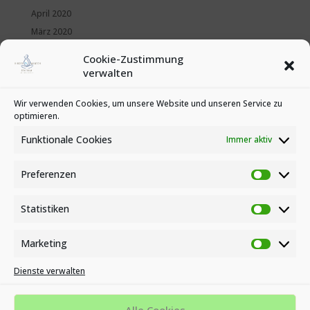
April 2020
März 2020
Februar 2020
Cookie-Zustimmung
Januar 2020
verwalten
Kategorien
Wir verwenden Cookies, um unsere Website und unseren Service zu
optimieren.
News
Veranstaltungen
Funktionale Cookies
Immer aktiv
Preferenzen
Preferen
Statistiken
Statistike
Marketing
Marketin
Dienste verwalten
Impressum
Datenschutzbestimmungen
Cookie-Richtlinie (EU)
Alle Cookies