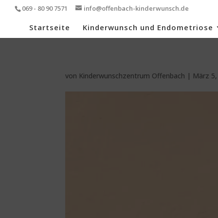
069 - 80 90 7571
info@offenbach-kinderwunsch.de
Startseite
Kinderwunsch und Endometriose
von
Kinderwunschzentrum Offenbach
|
März 5,