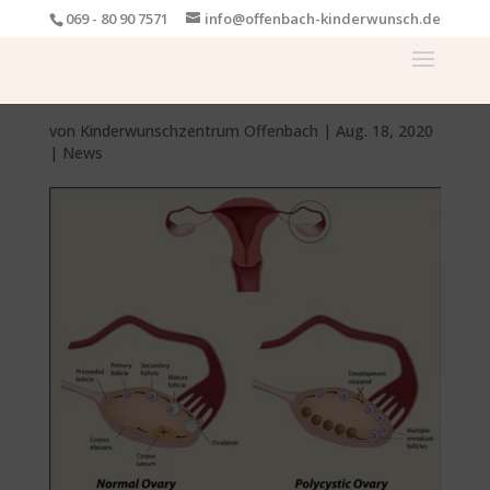
069 - 80 90 7571
info@offenbach-kinderwunsch.de
von
Kinderwunschzentrum Offenbach
|
Aug. 18, 2020
|
News