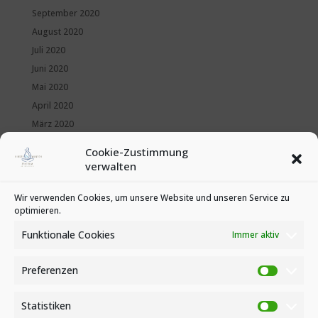
September 2020
August 2020
Juli 2020
Juni 2020
Mai 2020
April 2020
März 2020
Februar 2020
Cookie-Zustimmung
Januar 2020
verwalten
Kategorien
Wir verwenden Cookies, um unsere Website und unseren Service zu
optimieren.
News
Veranstaltungen
Funktionale Cookies
Immer aktiv
Preferenzen
Preferen
Statistiken
Statistike