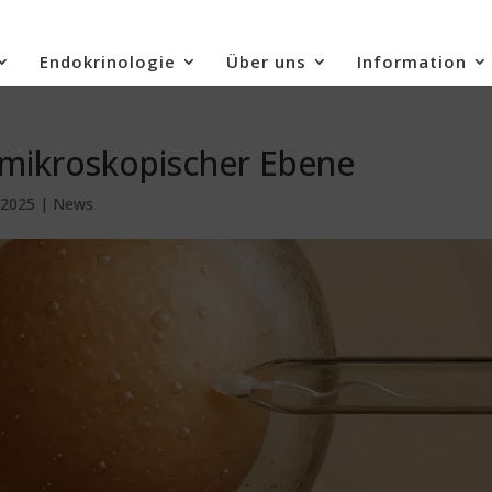
Endokrinologie
Über uns
Information
f mikroskopischer Ebene
 2025
|
News