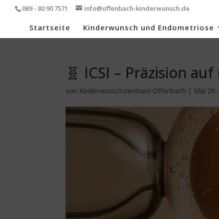
069 - 80 90 7571
info@offenbach-kinderwunsch.de
Startseite
Kinderwunsch und Endometriose
🧬 ICSI – Präzision au
von
Kinderwunschzentrum Offenbach
|
Mai 29,