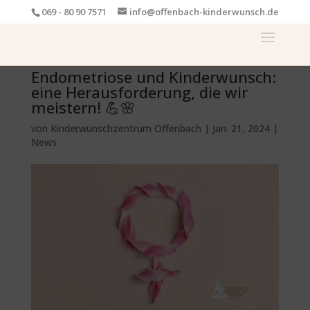
069 - 80 90 7571
info@offenbach-kinderwunsch.de
Endometriose und Kinderwunsch:
eine Herausforderung, die wir
meistern! 💪🌸
von
Kinderwunschzentrum Offenbach
|
Jan. 21, 2024
|
News