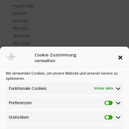
August 2020
Juli 2020
Juni 2020
Mai 2020
April 2020
März 2020
Februar 2020
Cookie-Zustimmung
Januar 2020
verwalten
Kategorien
Wir verwenden Cookies, um unsere Website und unseren Service zu
optimieren.
News
Veranstaltungen
Funktionale Cookies
Immer aktiv
Preferenzen
Preferen
Statistiken
Statistike