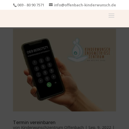
069 - 80 90 7571
info@offenbach-kinderwunsch.de
Termin vereinbaren
von
Kinderwunschzentrum Offenbach
|
Sep. 9, 2022
|