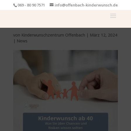
069 - 80 90 7571
info@offenbach-kinderwunsch.de
von
Kinderwunschzentrum Offenbach
|
März 12, 2024
|
News