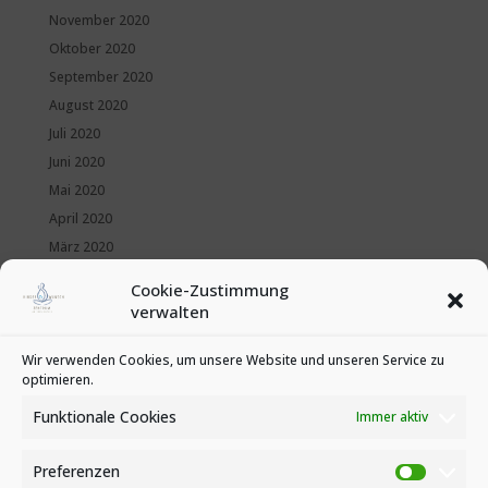
November 2020
Oktober 2020
September 2020
August 2020
Juli 2020
Juni 2020
Mai 2020
April 2020
März 2020
Februar 2020
Cookie-Zustimmung
Januar 2020
verwalten
Kategorien
Wir verwenden Cookies, um unsere Website und unseren Service zu
optimieren.
News
Veranstaltungen
Funktionale Cookies
Immer aktiv
Preferenzen
Preferen