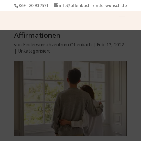
069 - 80 90 7571
info@offenbach-kinderwunsch.de
Affirmationen
von
Kinderwunschzentrum Offenbach
|
Feb. 12, 2022
|
Unkategorisiert