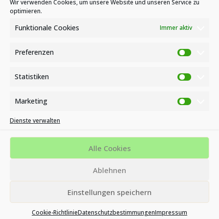
Wir verwenden Cookies, um unsere Website und unseren Service zu
optimieren.
News
Veranstaltungen
Funktionale Cookies
Immer aktiv
Preferenzen
Preferen
Statistiken
Statistike
Marketing
Marketin
Dienste verwalten
Impressum
Datenschutzbestimmungen
Cookie-Richtlinie (EU)
Alle Cookies
MVZ KINDERWUNSCH- UND ENDOMETRIOSE ZENTRUM AM
Ablehnen
BÜSING PARK - OFFENBACH
Einstellungen speichern
Cookie-Richtlinie
Datenschutzbestimmungen
Impressum