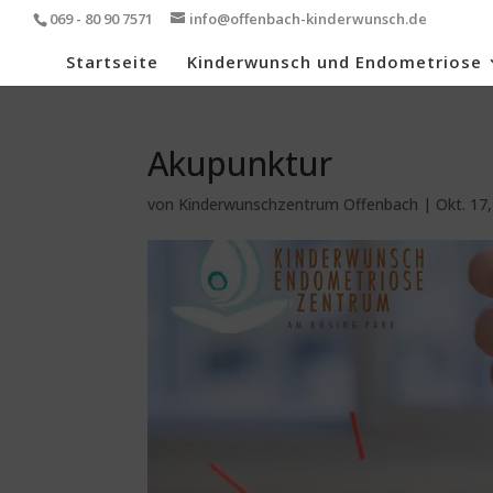
069 - 80 90 7571
info@offenbach-kinderwunsch.de
Startseite
Kinderwunsch und Endometriose
Akupunktur
von
Kinderwunschzentrum Offenbach
|
Okt. 17