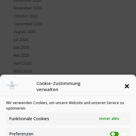
Dezember 2020
November 2020
Oktober 2020
September 2020
August 2020
Juli 2020
Juni 2020
Mai 2020
April 2020
März 2020
Februar 2020
Cookie-Zustimmung
Januar 2020
verwalten
Kategorien
Wir verwenden Cookies, um unsere Website und unseren Service zu
optimieren.
News
Veranstaltungen
Funktionale Cookies
Immer aktiv
Preferenzen