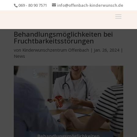
069 - 80 90 7571
info@offenbach-kinderwunsch.de
Behandlungsmöglichkeiten bei
Fruchtbarkeitsstörungen
von
Kinderwunschzentrum Offenbach
|
Jan. 26, 2024
|
News