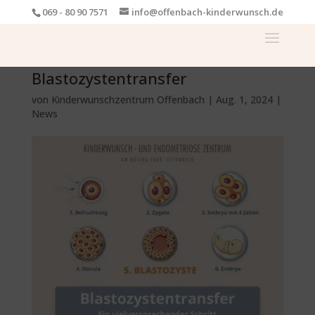
069 - 80 90 7571
info@offenbach-kinderwunsch.de
Blastozystentransfer
von
Kinderwunschzentrum Offenbach
|
Aug. 1, 2024
|
News