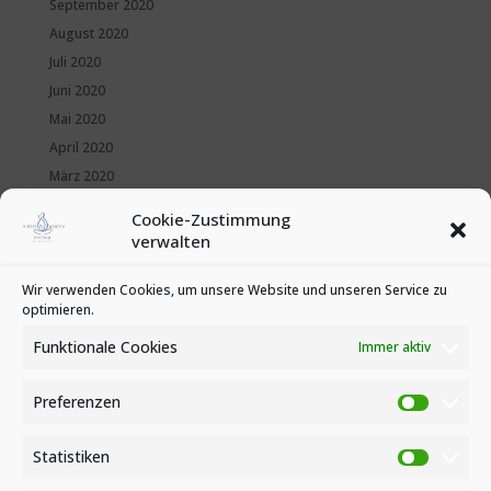
September 2020
August 2020
Juli 2020
Juni 2020
Mai 2020
April 2020
März 2020
Februar 2020
Cookie-Zustimmung
Januar 2020
verwalten
Kategorien
Wir verwenden Cookies, um unsere Website und unseren Service zu
optimieren.
News
Veranstaltungen
Funktionale Cookies
Immer aktiv
Preferenzen
Preferen
Statistiken
Statistike