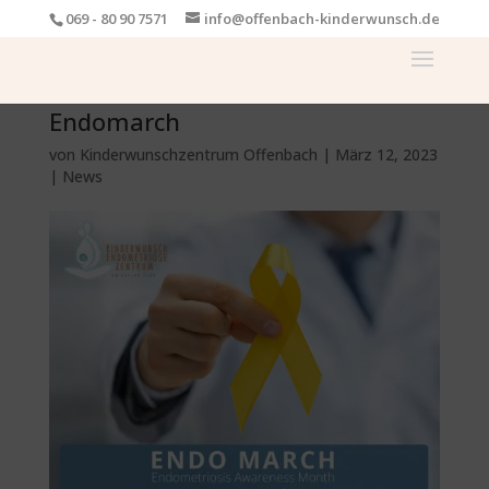
069 - 80 90 7571
info@offenbach-kinderwunsch.de
Endomarch
von
Kinderwunschzentrum Offenbach
|
März 12, 2023
|
News