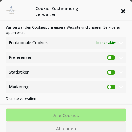
Februar 2020
Cookie-Zustimmung
Januar 2020
verwalten
Kategorien
Wir verwenden Cookies, um unsere Website und unseren Service zu
optimieren.
News
Veranstaltungen
Funktionale Cookies
Immer aktiv
Preferenzen
Preferen
Statistiken
Statistike
Marketing
Marketin
Dienste verwalten
Impressum
Datenschutzbestimmungen
Cookie-Richtlinie (EU)
Alle Cookies
MVZ KINDERWUNSCH- UND ENDOMETRIOSE ZENTRUM AM
Ablehnen