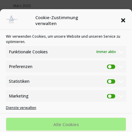
März 2020
Februar 2020
Cookie-Zustimmung
Januar 2020
verwalten
Kategorien
Wir verwenden Cookies, um unsere Website und unseren Service zu
optimieren.
News
Veranstaltungen
Funktionale Cookies
Immer aktiv
Preferenzen
Preferen
Statistiken
Statistike
Marketing
Marketin
Dienste verwalten
Impressum
Datenschutzbestimmungen
Cookie-Richtlinie (EU)
Alle Cookies