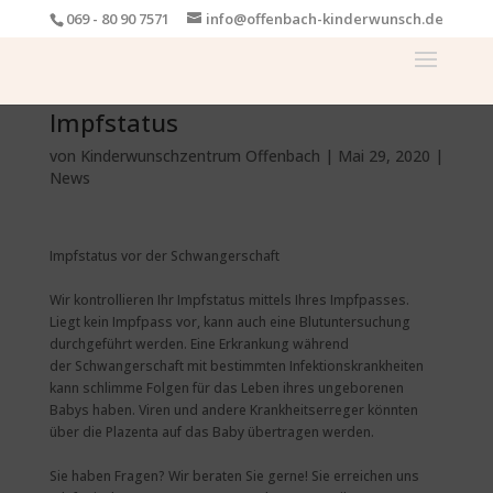
069 - 80 90 7571
info@offenbach-kinderwunsch.de
Impfstatus
von
Kinderwunschzentrum Offenbach
|
Mai 29, 2020
|
News
Impfstatus vor der Schwangerschaft
Wir kontrollieren Ihr Impfstatus mittels Ihres Impfpasses.
Liegt kein Impfpass vor, kann auch eine Blutuntersuchung
durchgeführt werden. Eine Erkrankung während
der Schwangerschaft mit bestimmten Infektionskrankheiten
kann schlimme Folgen für das Leben ihres ungeborenen
Babys haben. Viren und andere Krankheitserreger könnten
über die Plazenta auf das Baby übertragen werden.
Sie haben Fragen? Wir beraten Sie gerne! Sie erreichen uns