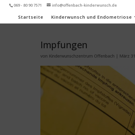
069 - 80 90 7571
info@offenbach-kinderwunsch.de
Startseite
Kinderwunsch und Endometriose
Impfungen
von
Kinderwunschzentrum Offenbach
|
März 31