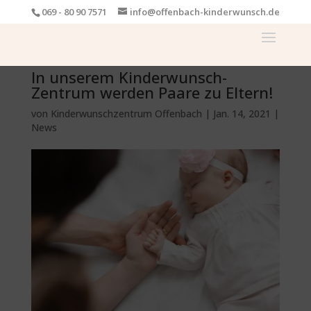
069 - 80 90 7571
info@offenbach-kinderwunsch.de
In unserem Kinderwunsch-
Zentrum werden Paare zu Eltern!
von
Kinderwunschzentrum Offenbach
|
Jan. 14, 2021
|
News