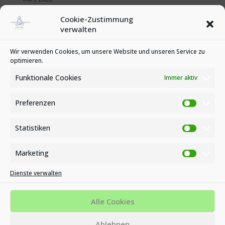
Februar 2020
Cookie-Zustimmung
Januar 2020
verwalten
Kategorien
Wir verwenden Cookies, um unsere Website und unseren Service zu
optimieren.
News
Veranstaltungen
Funktionale Cookies
Immer aktiv
Preferenzen
Preferen
Statistiken
Statistike
Marketing
Marketin
Dienste verwalten
Impressum
Datenschutzbestimmungen
Cookie-Richtlinie (EU)
Alle Cookies
MVZ KINDERWUNSCH- UND ENDOMETRIOSE ZENTRUM AM
Ablehnen