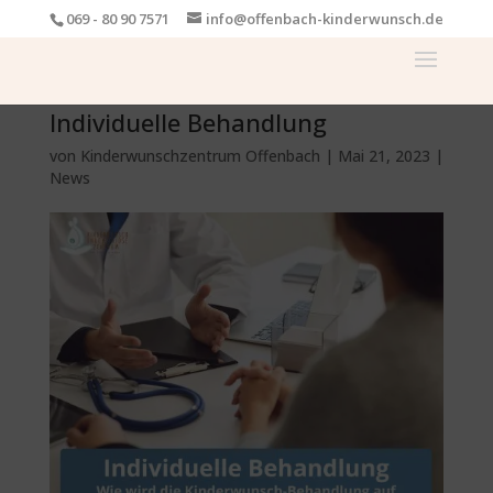
069 - 80 90 7571
info@offenbach-kinderwunsch.de
Individuelle Behandlung
von
Kinderwunschzentrum Offenbach
|
Mai 21, 2023
|
News