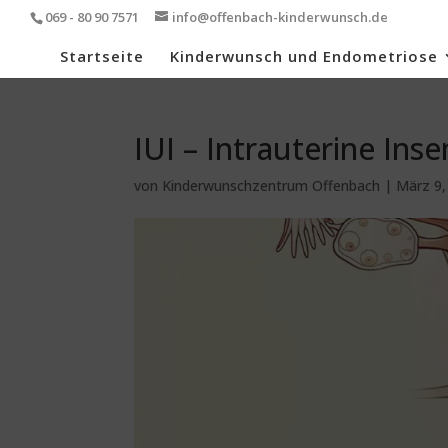
069 - 80 90 7571
info@offenbach-kinderwunsch.de
Startseite
Kinderwunsch und Endometriose
IUI – Intrauterine Ins
von
Kinderwunschzentrum Offenbach
|
März 9,