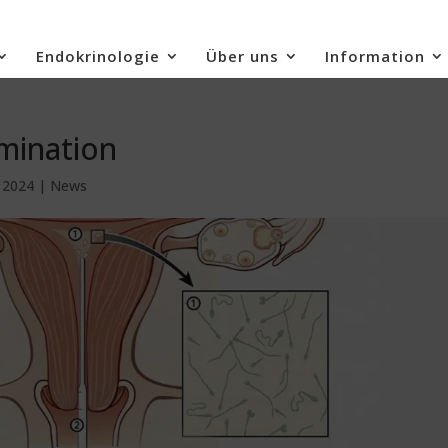
Endokrinologie
Über uns
Information
emination
 2024
|
News