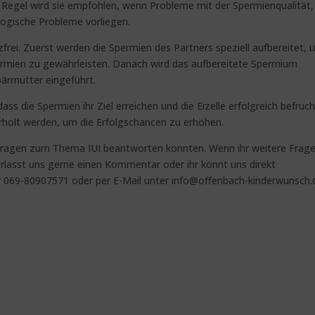
Regel wird sie empfohlen, wenn Probleme mit der Spermienqualität,
logische Probleme vorliegen.
rzfrei. Zuerst werden die Spermien des Partners speziell aufbereitet,
rmien zu gewährleisten. Danach wird das aufbereitete Spermium
bärmutter eingeführt.
ss die Spermien ihr Ziel erreichen und die Eizelle erfolgreich befruc
rholt werden, um die Erfolgschancen zu erhöhen.
e Fragen zum Thema IUI beantworten konnten. Wenn ihr weitere Frag
rlasst uns gerne einen Kommentar oder ihr könnt uns direkt
ter 069-80907571 oder per E-Mail unter info@offenbach-kinderwunsch.