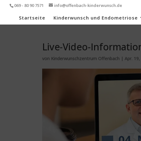
069 - 80 90 7571
info@offenbach-kinderwunsch.de
Startseite
Kinderwunsch und Endometriose
Live-Video-Informati
von
Kinderwunschzentrum Offenbach
|
Apr. 19