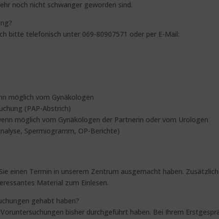
hr noch nicht schwanger geworden sind.
ung?
ch bitte telefonisch unter 069-80907571 oder per E-Mail:
wenn möglich vom Gynäkologen
uchung (PAP-Abstrich)
 wenn möglich vom Gynäkologen der Partnerin oder vom Urologen
nanalyse, Spermiogramm, OP-Berichte)
ie einen Termin in unserem Zentrum ausgemacht haben. Zusätzlich
ressantes Material zum Einlesen.
rsuchungen gehabt haben?
e Voruntersuchungen bisher durchgeführt haben. Bei Ihrem Erstgespr