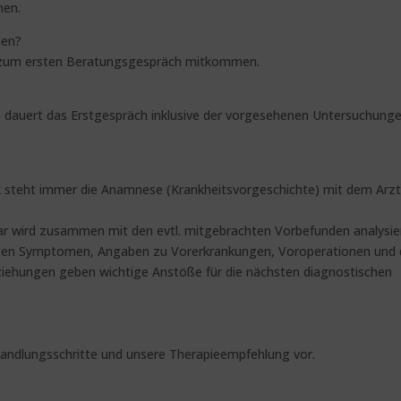
nen.
men?
ne zum ersten Beratungsgespräch mitkommen.
, dauert das Erstgespräch inklusive der vorgesehenen Untersuchung
ik steht immer die Anamnese (Krankheitsvorgeschichte) mit dem Arz
r wird zusammen mit den evtl. mitgebrachten Vorbefunden analysier
en Symptomen, Angaben zu Vorerkrankungen, Voroperationen und 
ziehungen geben wichtige Anstöße für die nächsten diagnostischen
handlungsschritte und unsere Therapieempfehlung vor.