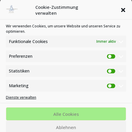
Februar 2020
Cookie-Zustimmung
Januar 2020
verwalten
Kategorien
Wir verwenden Cookies, um unsere Website und unseren Service zu
optimieren.
News
Veranstaltungen
Funktionale Cookies
Immer aktiv
Preferenzen
Preferen
Statistiken
Statistike
Marketing
Marketin
Dienste verwalten
Impressum
Datenschutzbestimmungen
Cookie-Richtlinie (EU)
Alle Cookies
MVZ KINDERWUNSCH- UND ENDOMETRIOSE ZENTRUM AM
Ablehnen
BÜSING PARK - OFFENBACH