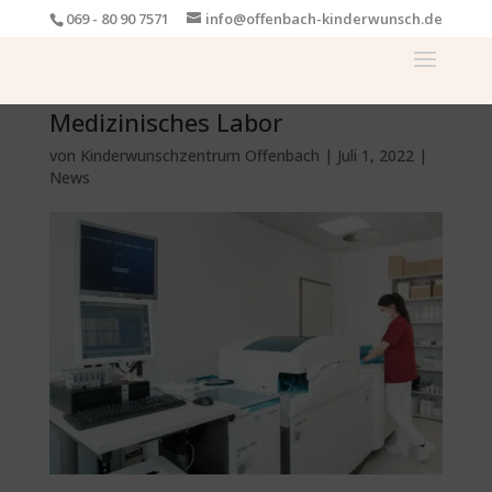
069 - 80 90 7571
info@offenbach-kinderwunsch.de
Medizinisches Labor
von
Kinderwunschzentrum Offenbach
|
Juli 1, 2022
|
News