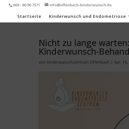
069 - 80 90 7571
info@offenbach-kinderwunsch.de
Startseite
Kinderwunsch und Endometriose
Nicht zu lange warten
Kinderwunsch-Behandl
von
Kinderwunschzentrum Offenbach
|
Apr. 19