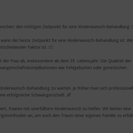
rechen: den richtigen Zeitpunkt für eine Kinderwunsch-Behandlung. 
d, wann der beste Zeitpunkt für eine Kinderwunsch-Behandlung ist. Wi
scheidender Faktor ist. 💁‍♀️
der Frau ab, insbesondere ab dem 35. Lebensjahr. Die Qualität der
hwangerschaftskomplikationen wie Fehlgeburten oder genetischen
r Kinderwunsch-Behandlung zu warten. Je früher man sich professionel
eine erfolgreiche Schwangerschaft. 🌈
ert, Paaren mit unerfülltem Kinderwunsch zu helfen. Wir bieten eine
ngsmethoden an, um euch den Traum einer eigenen Familie zu erfüll