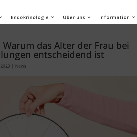
Endokrinologie
Über uns
Information
: Warum das Alter der Frau bei
ungen entscheidend ist
, 2023
|
News