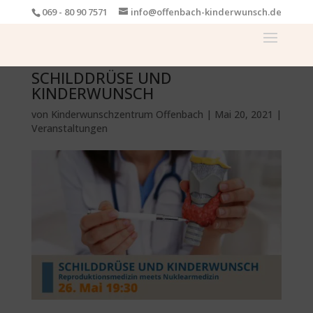
069 - 80 90 7571
info@offenbach-kinderwunsch.de
SCHILDDRÜSE UND
KINDERWUNSCH
von
Kinderwunschzentrum Offenbach
|
Mai 20, 2021
|
Veranstaltungen