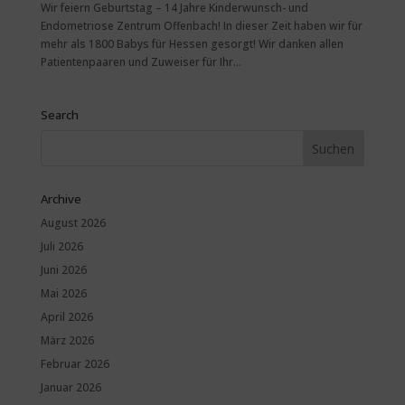
Wir feiern Geburtstag – 14 Jahre Kinderw­unsch- und
Endometri­ose Zentrum Offenbac­h! In dieser Zeit ha­ben wir für
mehr als 1800 Babys für Hess­en gesorgt! Wir danken allen
Pat­ientenpaaren und Zuw­eiser für Ihr...
Search
Archive
August 2026
Juli 2026
Juni 2026
Mai 2026
April 2026
März 2026
Februar 2026
Januar 2026