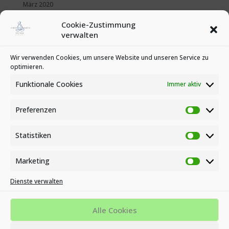
März 2020
Februar 2020
Cookie-Zustimmung
Januar 2020
verwalten
Kategorien
Wir verwenden Cookies, um unsere Website und unseren Service zu
optimieren.
News
Veranstaltungen
Funktionale Cookies
Immer aktiv
Preferenzen
Preferen
Statistiken
Statistike
Marketing
Marketin
Dienste verwalten
Impressum
Datenschutzbestimmungen
Cookie-Richtlinie (EU)
Alle Cookies