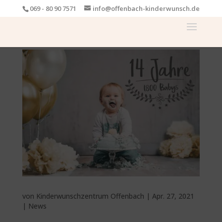
069 - 80 90 7571
info@offenbach-kinderwunsch.de
von
Kinderwunschzentrum Offenbach
|
Apr. 27, 2021
|
News