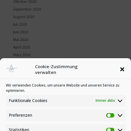
Oktober 2020
September 2020
August 2020
Juli 2020
Juni 2020
Mai 2020
April 2020
März 2020
Februar 2020
Cookie-Zustimmung
Januar 2020
verwalten
Kategorien
Wir verwenden Cookies, um unsere Website und unseren Service zu
optimieren.
News
Veranstaltungen
Funktionale Cookies
Immer aktiv
Preferenzen
Preferen
Statistiken