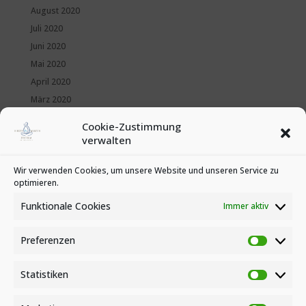
August 2020
Juli 2020
Juni 2020
Mai 2020
April 2020
März 2020
Februar 2020
Cookie-Zustimmung
Januar 2020
verwalten
Kategorien
Wir verwenden Cookies, um unsere Website und unseren Service zu
optimieren.
News
Veranstaltungen
Funktionale Cookies
Immer aktiv
Preferenzen
Preferen
Statistiken
Statistike