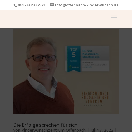
069 - 80 90 7571
info@offenbach-kinderwunsch.de
Die Erfolge sprechen für sich!
von
Kinderwunschzentrum Offenbach
|
Juli 13, 2022
|