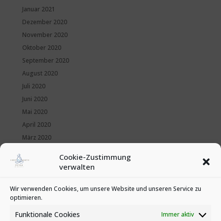
Januar 2021
Dezember 2020
November 2020
Oktober 2020
September 2020
August 2020
Juli 2020
Juni 2020
Mai 2020
April 2020
März 2020
Februar 2020
Cookie-Zustimmung
Januar 2020
verwalten
Kategorien
Wir verwenden Cookies, um unsere Website und unseren Service zu
optimieren.
News
Veranstaltungen
Funktionale Cookies
Immer aktiv