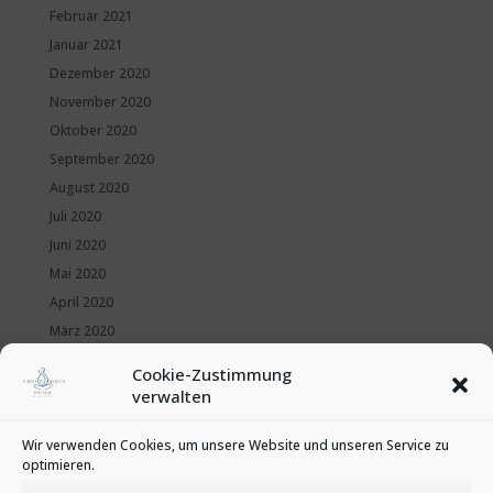
Februar 2021
Januar 2021
Dezember 2020
November 2020
Oktober 2020
September 2020
August 2020
Juli 2020
Juni 2020
Mai 2020
April 2020
März 2020
Februar 2020
Cookie-Zustimmung
Januar 2020
verwalten
Kategorien
Wir verwenden Cookies, um unsere Website und unseren Service zu
optimieren.
News