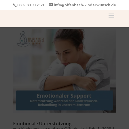
069 - 80 90 7571
info@offenbach-kinderwunsch.de
Emotionale Unterstützung
von
Kinderwunschzentrum Offenbach
|
Feb. 1, 2023
|