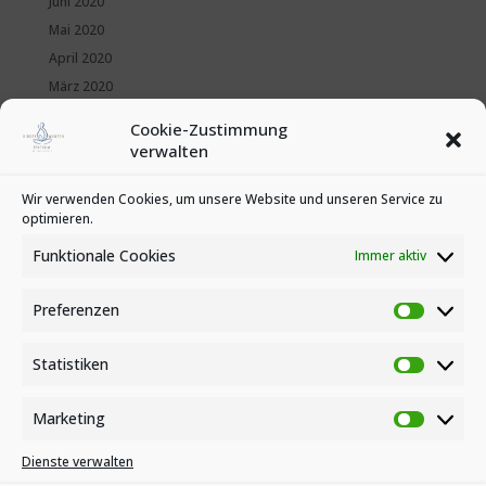
Juni 2020
Mai 2020
April 2020
März 2020
Februar 2020
Cookie-Zustimmung
Januar 2020
verwalten
Kategorien
Wir verwenden Cookies, um unsere Website und unseren Service zu
optimieren.
News
Veranstaltungen
Funktionale Cookies
Immer aktiv
Preferenzen
Preferen
Statistiken
Statistike
Marketing
Marketin
Dienste verwalten