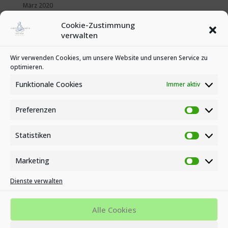
März 2020
Februar 2020
Cookie-Zustimmung
Januar 2020
verwalten
Kategorien
Wir verwenden Cookies, um unsere Website und unseren Service zu
optimieren.
News
Veranstaltungen
Funktionale Cookies
Immer aktiv
Preferenzen
Preferen
Statistiken
Statistike
Marketing
Marketin
Dienste verwalten
Impressum
Datenschutzbestimmungen
Cookie-Richtlinie (EU)
Alle Cookies