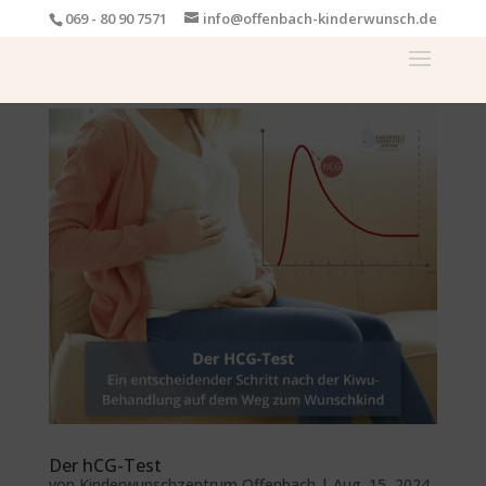
069 - 80 90 7571
info@offenbach-kinderwunsch.de
Der hCG-Test
von
Kinderwunschzentrum Offenbach
|
Aug. 15, 2024