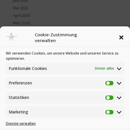
Juni 2020
Mai 2020
April 2020
März 2020
Februar 2020
Cookie-Zustimmung
Januar 2020
verwalten
Kategorien
Wir verwenden Cookies, um unsere Website und unseren Service zu
optimieren.
News
Veranstaltungen
Funktionale Cookies
Immer aktiv
Preferenzen
Preferen
Statistiken
Statistike
Marketing
Marketin
Dienste verwalten