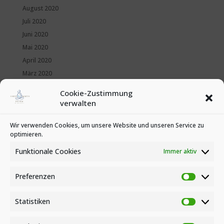
August 2020
Juli 2020
Juni 2020
Mai 2020
April 2020
März 2020
Februar 2020
Cookie-Zustimmung
Januar 2020
verwalten
Kategorien
Wir verwenden Cookies, um unsere Website und unseren Service zu
optimieren.
News
Veranstaltungen
Funktionale Cookies
Immer aktiv
Preferenzen
Preferen
Statistiken
Statistike