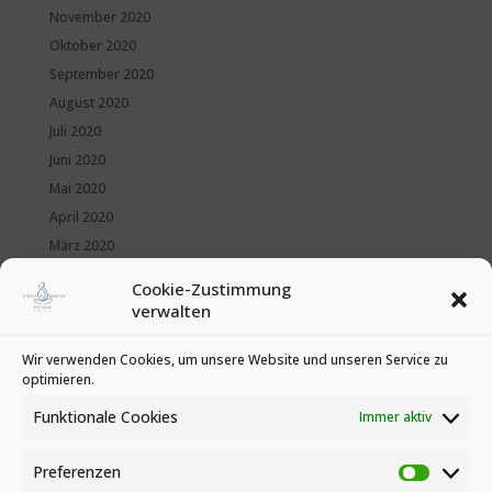
November 2020
Oktober 2020
September 2020
August 2020
Juli 2020
Juni 2020
Mai 2020
April 2020
März 2020
Februar 2020
Cookie-Zustimmung
Januar 2020
verwalten
Kategorien
Wir verwenden Cookies, um unsere Website und unseren Service zu
optimieren.
News
Veranstaltungen
Funktionale Cookies
Immer aktiv
Preferenzen
Preferen