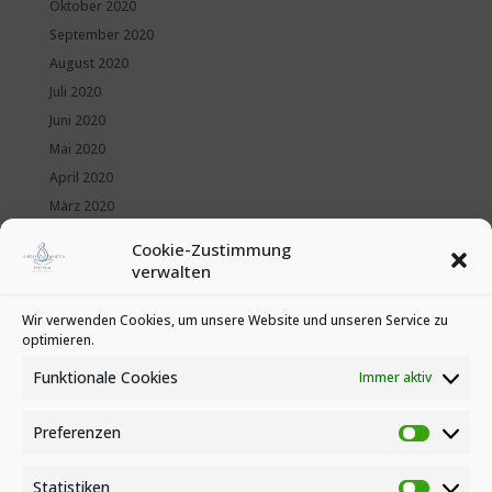
Oktober 2020
September 2020
August 2020
Juli 2020
Juni 2020
Mai 2020
April 2020
März 2020
Februar 2020
Cookie-Zustimmung
Januar 2020
verwalten
Kategorien
Wir verwenden Cookies, um unsere Website und unseren Service zu
optimieren.
News
Veranstaltungen
Funktionale Cookies
Immer aktiv
Preferenzen
Preferen
Statistiken