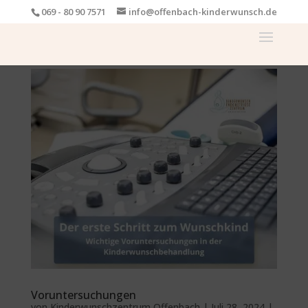
069 - 80 90 7571
info@offenbach-kinderwunsch.de
Voruntersuchungen
von
Kinderwunschzentrum Offenbach
|
Juli 28, 2024
|