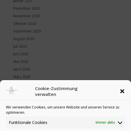
Januar 2021
Dezember 2020
November 2020
Oktober 2020
September 2020
August 2020
Juli 2020
Juni 2020
Mai 2020
April 2020
März 2020
Februar 2020
Cookie-Zustimmung
Januar 2020
verwalten
Kategorien
Wir verwenden Cookies, um unsere Website und unseren Service zu
optimieren.
News
Veranstaltungen
Funktionale Cookies
Immer aktiv