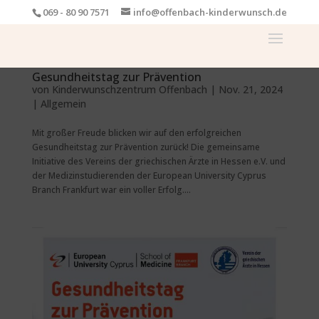
069 - 80 90 7571
info@offenbach-kinderwunsch.de
Gesundheitstag zur Prävention
von
Kinderwunschzentrum Offenbach
|
Nov. 21, 2024
| Allgemein
Mit großer Freude blicken wir auf den erfolgreichen
Gesundheitstag zur Prävention zurück! Die gemeinsame
Initiative des Vereins der griechischen Ärzte in Hessen e.V. und
der Medizinstudierenden der European University Cyprus
Branch Frankfurt war ein voller Erfolg....