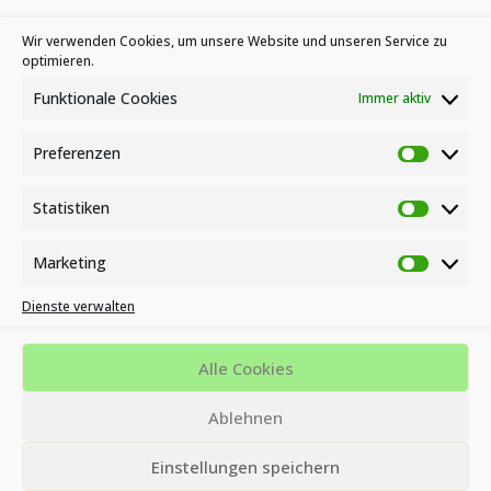
Kategorien
Wir verwenden Cookies, um unsere Website und unseren Service zu
optimieren.
News
Veranstaltungen
Funktionale Cookies
Immer aktiv
Preferenzen
Preferen
Statistiken
Statistike
Marketing
Marketin
Dienste verwalten
Impressum
Datenschutzbestimmungen
Cookie-Richtlinie (EU)
Alle Cookies
MVZ KINDERWUNSCH- UND ENDOMETRIOSE ZENTRUM AM
Ablehnen
BÜSING PARK - OFFENBACH
Einstellungen speichern